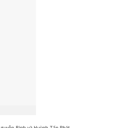
Nguyễn Bình và Huỳnh Tấn Phát,