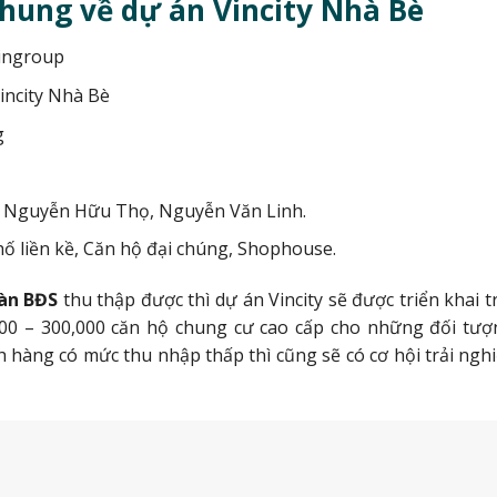
 chung về dự án Vincity Nhà Bè
Vingroup
Vincity Nhà Bè
g
ờng Nguyễn Hữu Thọ, Nguyễn Văn Linh.
ố liền kề, Căn hộ đại chúng, Shophouse.
oàn BĐS
thu thập được thì dự án Vincity sẽ được triển khai 
,000 – 300,000 căn hộ chung cư cao cấp cho những đối tư
 hàng có mức thu nhập thấp thì cũng sẽ có cơ hội trải ng