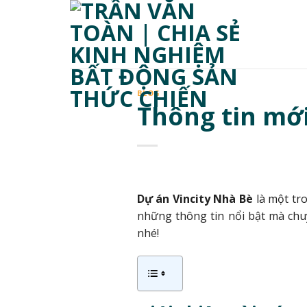
Skip
to
content
BLOG
Thông tin mới
Dự án Vincity Nhà Bè
là một tr
những thông tin nổi bật mà ch
nhé!