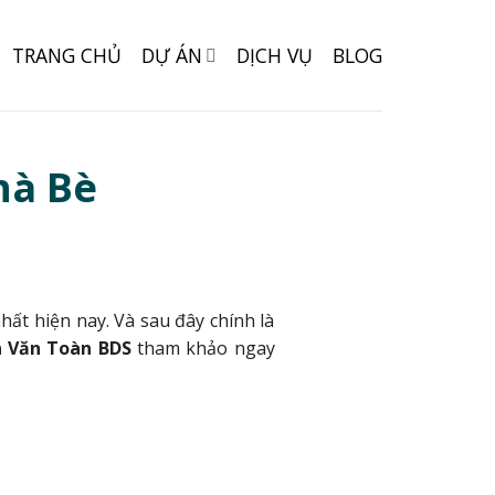
TRANG CHỦ
DỰ ÁN
DỊCH VỤ
BLOG
hà Bè
ất hiện nay. Và sau đây chính là
n Văn Toàn BDS
tham khảo ngay