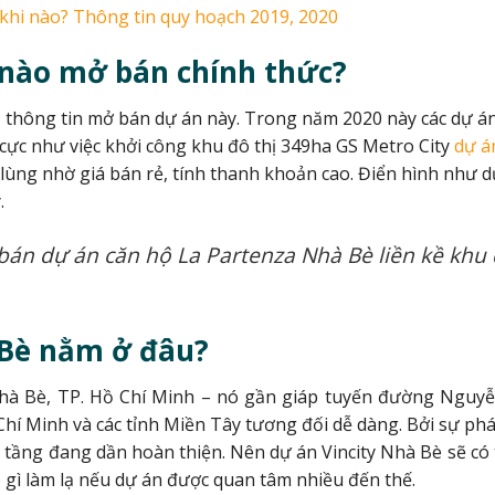
khi nào? Thông tin quy hoạch 2019, 2020
 nào mở bán chính thức?
ố thông tin mở bán dự án này. Trong năm 2020 này các dự á
 cực như việc khởi công khu đô thị 349ha GS Metro City
dự á
lùng nhờ giá bán rẻ, tính thanh khoản cao. Điển hình như 
.
bán dự án căn hộ La Partenza Nhà Bè liền kề khu đ
 Bè nằm ở đâu?
Nhà Bè, TP. Hồ Chí Minh – nó gần giáp tuyến đường Nguy
Chí Minh và các tỉnh Miền Tây tương đối dễ dàng. Bởi sự phá
tầng đang dần hoàn thiện. Nên dự án Vincity Nhà Bè sẽ có 
ó gì làm lạ nếu dự án được quan tâm nhiều đến thế.