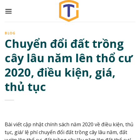
Skip
to
content
BLOG
Chuyển đổi đất trồng
cây lâu năm lên thổ cư
2020, điều kiện, giá,
thủ tục
Bài viết cập nhật chính sách năm 2020 về điều kiện, thủ
tục, giá/ lệ phí chuyển đổi đất trồng cây lâu năm, đất
vườn lên thổ cư, đất trồng cây lâu năm lên đất thổ cư/