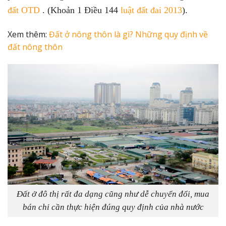
đất OTD
. (Khoản 1 Điều 144
luật đất đai 2013
).
Xem thêm:
Đất ở nông thôn là gì? Những quy định về
đất nông thôn
Đất ở đô thị rất đa dạng cũng như dễ chuyển đổi, mua
bán chỉ cần thực hiện đúng quy định của nhà nước