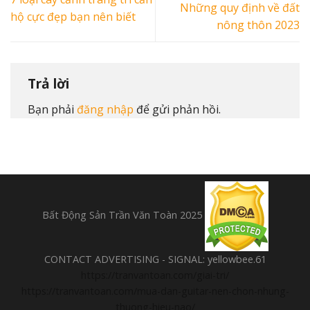
Những quy định về đất
hộ cực đẹp bạn nên biết
nông thôn 2023
Trả lời
Bạn phải
đăng nhập
để gửi phản hồi.
Bất Động Sản Trần Văn Toàn 2025
CONTACT ADVERTISING - SIGNAL: yellowbee.61
https://tranvantoan.com/giai-tri/
https://tranvantoan.com/mua-dan-guitar-nen-chon-nhung-
thuong-hieu-nao/