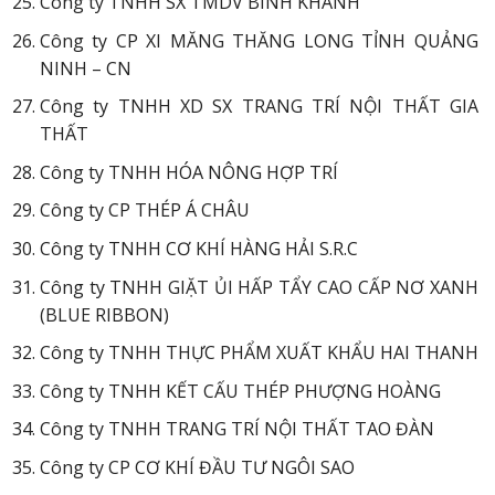
Công ty TNHH SX TMDV BÌNH KHÁNH
Công ty CP XI MĂNG THĂNG LONG TỈNH QUẢNG
NINH – CN
Công ty TNHH XD SX TRANG TRÍ NỘI THẤT GIA
THẤT
Công ty TNHH HÓA NÔNG HỢP TRÍ
Công ty CP THÉP Á CHÂU
Công ty TNHH CƠ KHÍ HÀNG HẢI S.R.C
Công ty TNHH GIẶT ỦI HẤP TẨY CAO CẤP NƠ XANH
(BLUE RIBBON)
Công ty TNHH THỰC PHẨM XUẤT KHẨU HAI THANH
Công ty TNHH KẾT CẤU THÉP PHƯỢNG HOÀNG
Công ty TNHH TRANG TRÍ NỘI THẤT TAO ĐÀN
Công ty CP CƠ KHÍ ĐẦU TƯ NGÔI SAO