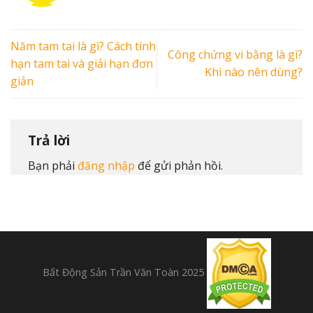
Năm tam tai là gì? Cách tính
Công chứng vi bằng là gì?
hạn tam tai và giải hạn đơn
Khi nào nên dùng?
giản
Trả lời
Bạn phải
đăng nhập
để gửi phản hồi.
Bất Động Sản Trần Văn Toàn 2025