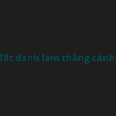
 đất danh lam thắng cảnh
 sách các danh lam thắng cảnh nhiều vô kể. Đất danh lam thắ
 nghiêm ngặt được Nhà nước ban hành bắt buộc người dân 
c đích sử dụng đất DDL hay không? Cùng
BDS Trần Văn Toàn
tìm 