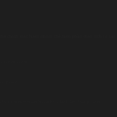
địa chính Việt Nam nhằm thể hiện phần diện tích có cá
ình thiên nhiên.
thắng cảnh.
h thuộc quyền quản lý của khu danh lam thắng cảnh.