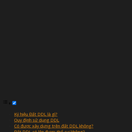
Ký hiệu Đất DDL là gì?
Quy định sử dụng DDL
Có được xây dựng trên đất DDL không?
Đất DDL có lên được thổ cư không?