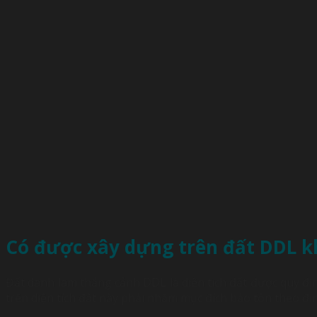
Có được xây dựng trên đất DDL 
Đất danh lam thắng cảnh DDL là diện tích đất được quy đ
trên diện tích đất này phải nhằm mục đích bảo tồn theo 