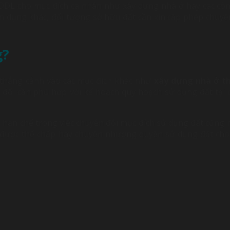
t DDL cho mục đích cá nhân như xây dựng nhà ở hay các cô
ân dụng khác, đối tượng sở hữu đất cần xin cấp phép chuyể
g?
 thắng cảnh vào các mục đích khác như
xây dựng nhà ở th
ển đổi cần phù hợp với kế hoạch quy hoạch sử dụng đất tạ
 hạn chế trong việc chuyển đổi mục đích sử dụng đất cũng 
 được thế chấp hay chuyển nhượng quyền sử dụng đất cho 