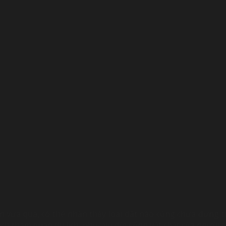
an vừa qua, có thể nhận thấy loại đất nào cũng chứa đựng t
ch tham quan du lịch, phục vụ đời sống vật chất của người d