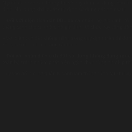
Người dân cần cập thông tin về quy định sử dụng, bảo t
định. Nội dung khái quát quy định sử dụng đất như sau:
–
Đối với diện tích đất DDL do cá nhân
, hộ gia đình, t
thắng cảnh cho cá nhân, hộ gia đình, tổ chức hay cộng đồng
– Với diện tích đất không nằm trong quy định trên thì đơn
xã nơi có danh lam thắng cảnh đó.
–
Đối với phần diện tích đất sử dụng không đúng mục 
toàn bộ trách nhiệm phát hiện ngăn chặn cũng như kịp thời
Tùy vào đối tượng quản lý danh lam thắng cảnh tại khu vực