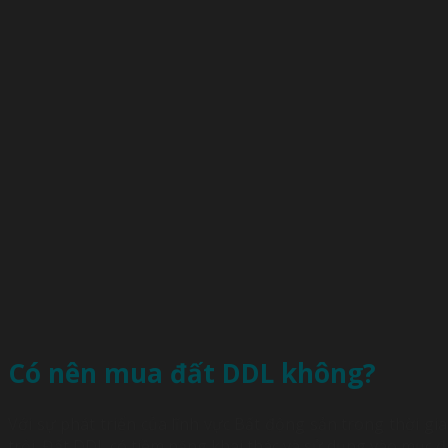
Có nên mua đất DDL không?
Với sự phát triển của lĩnh vực Bất động sản trong thời gi
trội. Đất DDL có tiềm năng khai thác và sử dụng vào mục đí