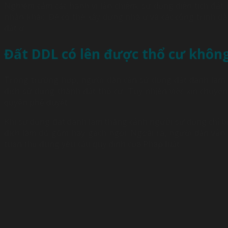
Nghiêm cấm các hành vi lấn chiếm, sử dụng diện tích đấ
nhân khác. Để có thể xây dựng nhà ở và các công trình d
đất ở.
Đất DDL có lên được thổ cư khôn
Trong trường hợp, người dân cần sử dụng đất danh lam
đích sử dụng thành đất thổ cư. Tuy nhiên việc xin chuy
quyền phê duyệt.
Khi sử dụng đất danh lam thắng cảnh người sử dụng chỉ bị
đích làm đồ gốm hay gạch ngói. Ngoài ra, người dân vẫn
tuân thủ đúng yêu cầu quy định của Pháp luật.