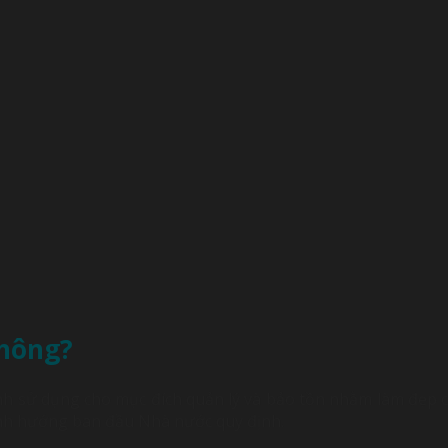
không?
ịnh sử dụng cho mục đích quản lý và bảo tồn nhằm làm đẹp 
định hướng ban đầu Nhà nước quy định.