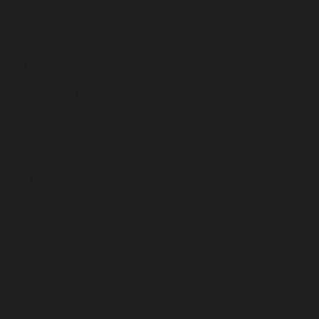
 như cách sử dụng phù hợp, đúng quy
quy định và cấp phép sử dụng danh lam
ụng đất.
ất có danh lam thắng cảnh là UBND cấp
ủ tịch UBND cấp xã nơi có đất DDL chịu
DL cũng có sự thay đổi theo.