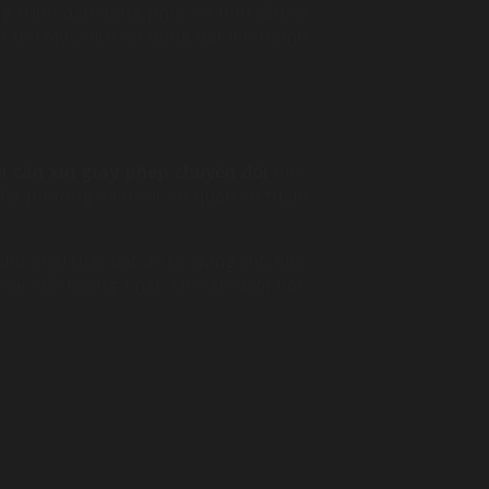
ng trình dân dụng phục vụ nhu cầu cá
n đổi mục đích sử dụng đất lên thành
ì cần xin giấy phép chuyển đổi
mục
i địa phương và được cơ quan có thẩm
như khai thác đất để sử dụng cho mục
các đối tượng khác, chỉ cần đảm bảo