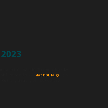
 2023
ng cảnh trên bản đồ địa chính được ký
phải thực hiện.
Vậy
đất DDL là gì
? Quy
hiểu thông tin trong bài viết dưới đây!