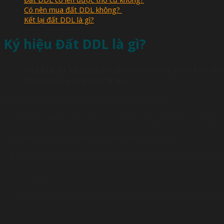
Có nên mua đất DDL không?
Kết lại đất DDL là gì?
Ký hiệu Đất DDL là gì?
Đất DDL là ký hiệu đất được sử dụng trên bản đồ 
thiên nhiên của Việt Nam.
Diện tích đất DDL được quy định là bao gồm:
– Toàn bộ diện tích mặt nước, vườn cây gắn liền với công tr
– Diện tích khu vực bán vé, nhà hàng, quán ăn.
– Khu vực vui chơi giải trí trực thuộc khu di tích danh lam 
– Khu vực giữ xe.
– Các công trình khác phục vụ hoạt động tham quan du lịc