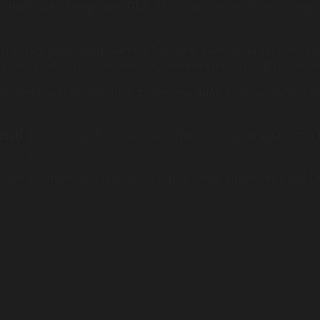
ồn danh lam thắng cảnh DDL để có cái nhìn toàn diện cũng
ổ chức hay cộng đồng dân cư trực tiếp quản lý, pháp luật 
 dân cư đó là đơn vị chịu trách nhiệm chính trong việc sử d
 vị chịu trách nhiệm chính trong việc quản lý và sử dụng đ
đích
, trái với quy định hay bị xâm lấn bất hợp pháp thì ch
 xử lý.
 đất mà người quản lý chịu trách nhiệm trên diện tích đất D