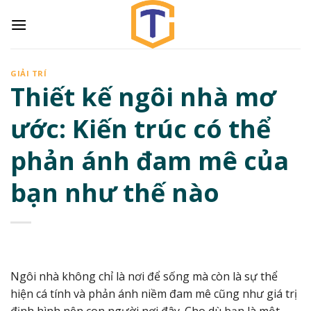
Skip
to
content
GIẢI TRÍ
Thiết kế ngôi nhà mơ
ước: Kiến trúc có thể
phản ánh đam mê của
bạn như thế nào
Ngôi nhà không chỉ là nơi để sống mà còn là sự thể
hiện cá tính và phản ánh niềm đam mê cũng như giá trị
định hình nên con người nơi đây. Cho dù bạn là một