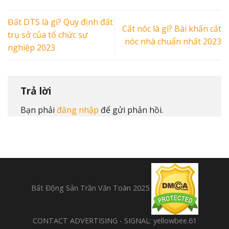
Đất DTS là gì? Quy định đất
Cất nóc là gì? Bài khấn cất
trụ sở của tổ chức sự
nóc nhà chuẩn nhất 2023
nghiệp 2023
Trả lời
Bạn phải
đăng nhập
để gửi phản hồi.
Bất Động Sản Trần Văn Toàn 2025
CONTACT ADVERTISING - SIGNAL: yellowbee.61