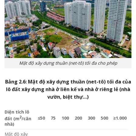
Mật độ xây dựng thuần (net-tô) tối đa cho phép
Bảng 2.6: Mật độ xây dựng thuần (net-tô) tối đa của
lô đất xây dựng nhà ở liên kế và nhà ở riêng lẻ (nhà
vườn, biệt thự…)
Diện tích lô
2
≤50
75
100
200
300
500
≥1.000
đất (m
/căn
nhà)
Mật độ xây