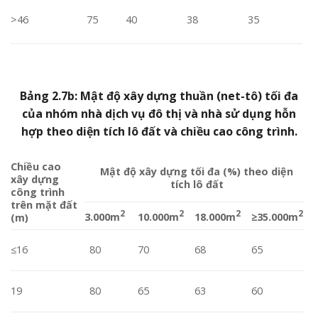
>46
40
38
35
75
Bảng 2.7b: Mật độ xây dựng thuần (net-tô) tối đa
của nhóm nhà dịch vụ đô thị và nhà sử dụng hỗn
hợp theo diện tích lô đất và chiều cao công trình.
Chiều cao
Mật độ xây dựng tối đa (%) theo diện
xây dựng
tích lô đất
công trình
trên mặt đất
2
2
2
2
3.000m
10.000m
18.000m
≥
35.000m
(m)
≤16
80
70
68
65
19
80
65
63
60