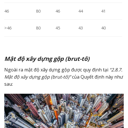
46
80
46
44
41
>46
80
45
43
40
Mật độ xây dựng gộp (brut-tô)
Ngoài ra mật độ xây dựng gộp được quy định tại
“2.8.7.
Mật độ xây dựng gộp (brut-tô)”
của Quyết định này như
sau: