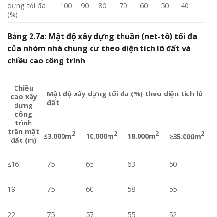
dựng tối đa
100
90
80
70
60
50
40
(%)
Bảng 2.7a: Mật độ xây dựng thuần (net-tô) tối đa
của nhóm nhà chung cư theo diện tích lô đất và
chiều cao công trình
Chiều
Mật độ xây dựng tối đa (%) theo diện tích lô
cao xây
đất
dựng
công
trình
trên mặt
2
2
2
2
≤3.000m
10.000m
18.000m
≥
35.000m
đất (m)
≤16
75
65
63
60
19
75
60
58
55
22
75
57
55
52