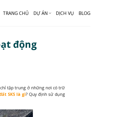
TRANG CHỦ
DỰ ÁN
DỊCH VỤ
BLOG
oạt động
 chỉ tập trung ở những nơi có trữ
đất SKS là gì
? Quy định sử dụng