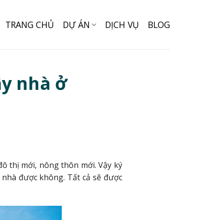
TRANG CHỦ
DỰ ÁN
DỊCH VỤ
BLOG
ây nhà ở
đô thị mới, nông thôn mới. Vậy ký
 nhà được không. Tất cả sẽ được