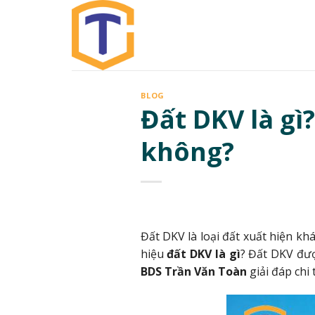
Skip
to
content
BLOG
Đất DKV là gì
không?
Đất DKV là loại đất xuất hiện kh
hiệu
đất DKV là gì
? Đất DKV đượ
BDS Trần Văn Toàn
giải đáp chi 