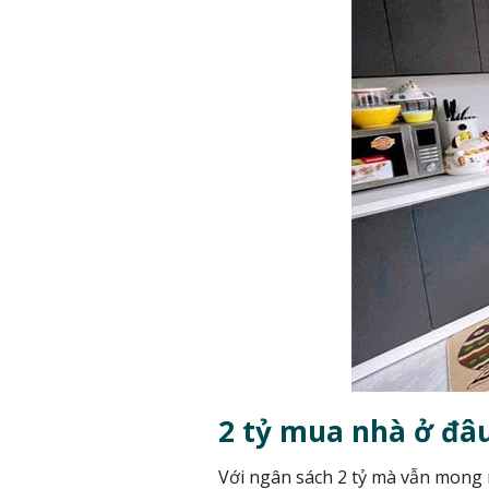
2 tỷ mua nhà ở đâ
Với ngân sách 2 tỷ mà vẫn mong 