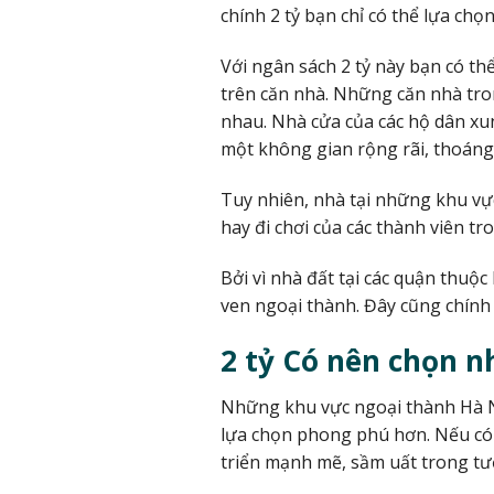
chính 2 tỷ bạn chỉ có thể lựa ch
Với ngân sách 2 tỷ này bạn có t
trên căn nhà. Những căn nhà tro
nhau. Nhà cửa của các hộ dân xu
một không gian rộng rãi, thoáng
Tuy nhiên, nhà tại những khu vực
hay đi chơi của các thành viên t
Bởi vì nhà đất tại các quận thuộ
ven ngoại thành. Đây cũng chính
2 tỷ Có nên chọn n
Những khu vực ngoại thành Hà N
lựa chọn phong phú hơn. Nếu có 
triển mạnh mẽ, sầm uất trong tươ