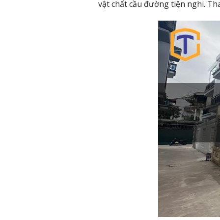
vật chất cầu đường tiện nghi. T