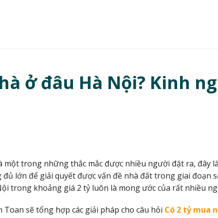
hà ở đâu Hà Nội? Kinh n
à một trong những thắc mắc được nhiều người đặt ra, đây l
 đủ lớn để giải quyết được vấn đề nhà đất trong giai đoạn s
ội trong khoảng giá 2 tỷ luôn là mong ước của rất nhiều ng
ăn Toan
sẽ tổng hợp các giải pháp cho câu hỏi
Có 2 tỷ mua n