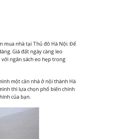
ọn mua nhà tại Thủ đô Hà Nội. Để
dàng. Giá đất ngày càng leo
 với ngân sách eo hẹp trong
 mình một căn nhà ở nội thành Hà
ình thì lựa chọn phổ biến chính
hính của bạn.