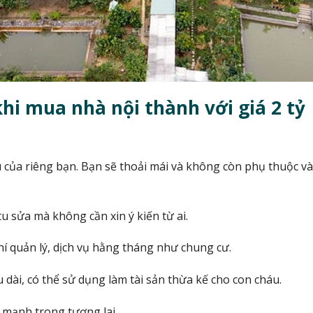
i mua nhà nội thành với giá 2 tỷ
 của riêng bạn. Bạn sẽ thoải mái và không còn phụ thuộc v
tu sửa mà không cần xin ý kiến từ ai.
hí quản lý, dịch vụ hằng tháng như chung cư.
âu dài, có thể sử dụng làm tài sản thừa kế cho con cháu.
á mạnh trong tương lai.