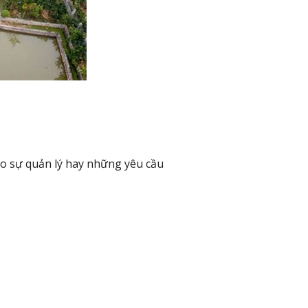
ào sự quản lý hay những yêu cầu