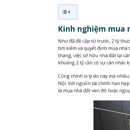
Kinh nghiệm mua n
Như đã đề cập từ trước, 2 tỷ thự
tìm kiếm và quyết định mua nhà t
thang, việc sở hữu nhà đất lại 
khoảng 2 tỷ cần có sự cân nhắc kỹ
Cũng chính vì lý do này mà nhiều
Nội. Với nguồn tài chính hạn hẹ
là mua nhà đất ven đô hoặc ngoại