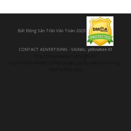
Bất Động Sản Trần Văn Toàn 2025
CONTACT ADVERTISING - SIGNAL: yellowbee.61
https://tranvantoan.com/giai-tri/
https://tranvantoan.com/mua-dan-guitar-nen-chon-nhung-
thuong-hieu-nao/