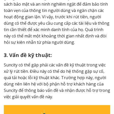
sách bảo mật và an ninh nghiêm ngặt để đảm bảo tính
toàn vẹn của thông tin người dùng và ngăn chặn các
hoạt động gian lận. Vì vậy, trước khi rút tiền, người
dùng có thể được yêu cầu cung cấp các tài liệu và thông
tin cần thiết để xác minh danh tính của họ. Quá trình
này có thể mất một khoảng thời gian nhất định và đòi
hỏi sự kiên nhẫn từ phía người dùng.
Vấn đề kỹ thuật:
3.
Suncity có thể gặp phải các vấn đề kỹ thuật trong việc
xử lý rút tiền. Điều này có thể do hệ thống gặp sự cố,
quá tải hoặc lỗi kỹ thuật khác. Trường hợp này, người
dùng nên liên hệ với bộ phận hỗ trợ khách hàng của
Suncity để thông báo vấn đề và nhận được hỗ trợ trong
việc giải quyết vấn đề này.