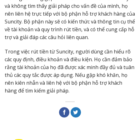
và không tìm thấy giải pháp cho vấn đề của mình, họ
nên liên hệ trực tiếp với bộ phận hỗ trợ khách hàng của
Suncity. Bộ phận này sẽ có kiến thức và thông tin cụ thể
về tài khoản và quy trình rút tiền, và có thể cung cấp hỗ
trợ và giải đáp các câu hỏi liên quan.
Trong việc rút tiền từ Suncity, người dùng cần hiểu rõ
các quy định, điều khoản và điều kiện. Họ cần đảm bảo
rằng tài khoản của họ đã được xác minh đầy đủ và tuân
thủ các quy tắc được áp dụng. Nếu gặp khó khăn, họ
nên kiên nhẫn và liên hệ với bộ phận hỗ trợ khách
hàng để tìm kiếm giải pháp.