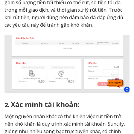
gồm số lượng tiền tối thiểu có thể rút, số tiền tối đa
trong mỗi giao dịch, và thời gian xử lý rút tiền. Trước
khi rút tiền, người dùng nên đảm bảo đã đáp ứng đủ
các yêu cầu này để tránh gặp khó khăn.
Xác minh tài khoản:
2.
Một nguyên nhân khác có thể khiến việc rút tiền trở
nên khó khăn là quy trình xác minh tài khoản. Suncity,
giống như nhiều sòng bạc trực tuyến khác, có chính