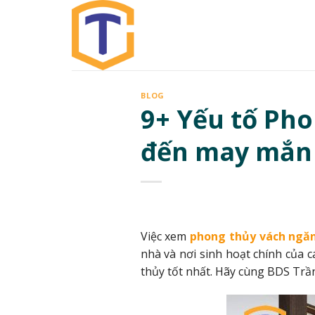
Skip
to
content
BLOG
9+ Yếu tố Ph
đến may mắn
Việc xem
phong thủy vách ngă
nhà và nơi sinh hoạt chính của 
thủy tốt nhất. Hãy cùng BDS Trần