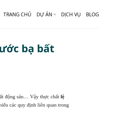
TRANG CHỦ
DỰ ÁN
DỊCH VỤ
BLOG
rước bạ bất
 bất động sản… Vậy thực chất
lệ
hiểu các quy định liên quan trong