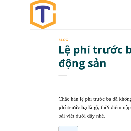
Skip
to
content
BLOG
Lệ phí trước b
động sản
Chắc hẳn
lệ phí trước bạ đã khôn
phí trước bạ là gì
, thời điểm nộ
bài viết dưới đây nhé.