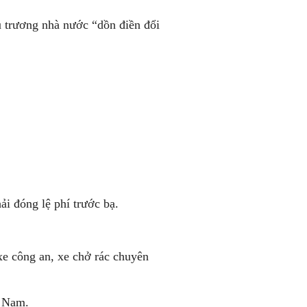
ủ trương nhà nước “dồn điền đổi
ải đóng lệ phí trước bạ.
e công an, xe chở rác chuyên
t Nam.