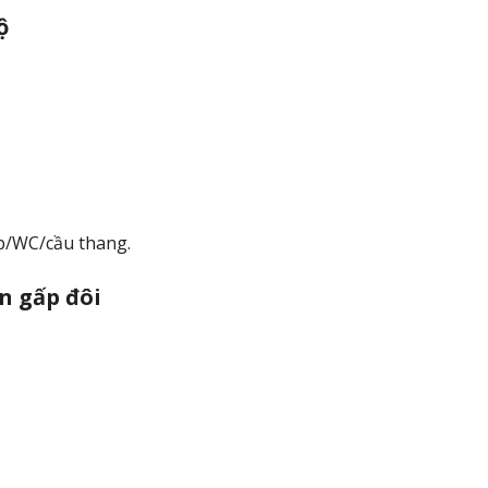
ộ
ếp/WC/cầu thang.
n gấp đôi