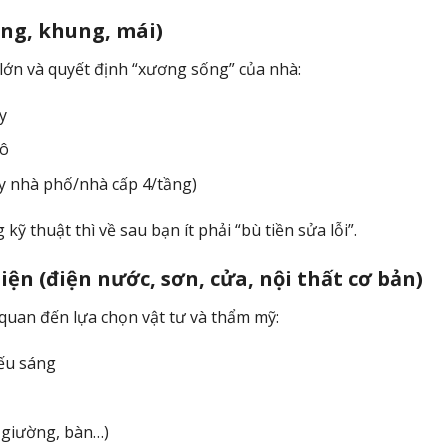
óng, khung, mái)
lớn và quyết định “xương sống” của nhà:
y
hô
ùy nhà phố/nhà cấp 4/tầng)
ỹ thuật thì về sau bạn ít phải “bù tiền sửa lỗi”.
iện (điện nước, sơn, cửa, nội thất cơ bản)
 quan đến lựa chọn vật tư và thẩm mỹ:
iếu sáng
, giường, bàn…)