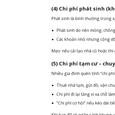
(4) Chi phí phát sinh (k
Phát sinh là bình thường trong x
Phát sinh do nền móng, chống 
Các khoản nhỏ nhưng cộng dồn 
Mẹo: nếu cải tạo nhà cũ hoặc th
(5) Chi phí tạm cư – chu
Nhiều gia đình quên tính “chi phí
Thuê nhà tạm, gửi đồ, vận ch
Chi phí đi lại tăng vì xa chỗ l
“Chi phí cơ hội” nếu kéo dài ti
Khi bạn đã có ngân sách khung, 