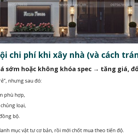
đội chi phí khi xây nhà (và cách trá
quá sớm hoặc không khóa spec → tăng giá, đổi
rẻ”, nhưng sau đó:
òn phù hợp,
 chủng loại,
 đồng bộ.
danh mục vật tư cơ bản, rồi mới chốt mua theo tiến độ.