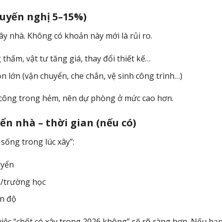
huyến nghị 5–15%)
ây nhà. Không có khoản này mới là rủi ro.
thấm, vật tư tăng giá, thay đổi thiết kế…
lớn (vận chuyển, che chắn, vệ sinh công trình…)
i công trong hẻm, nên dự phòng ở mức cao hơn.
yển nhà – thời gian (nếu có)
 sống trong lúc xây”:
uyển
àm/trường học
ến độ
việc “chốt có xây trong 2026 không” sẽ rõ ràng hơn. Nếu b