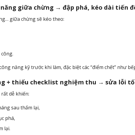
g năng giữa chừng → đập phá, kéo dài tiến đ
hòng… giữa chừng sẽ kéo theo:
 công.
công năng kỹ trước khi làm, đặc biệt các “điểm chết” như b
ng + thiếu checklist nghiệm thu → sửa lỗi tố
rất dễ khiến:
háng sau thấm lại,
ục phá,
 lại.