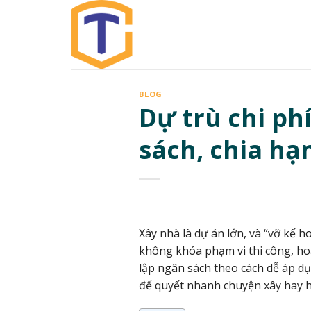
Skip
to
content
BLOG
Dự trù chi ph
sách, chia hạ
Xây nhà là dự án lớn, và “vỡ kế 
không khóa phạm vi thi công, ho
lập ngân sách theo cách dễ áp dụn
để quyết nhanh chuyện xây hay 