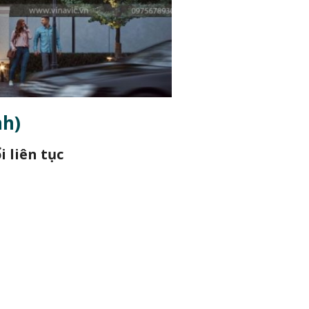
nh)
 liên tục