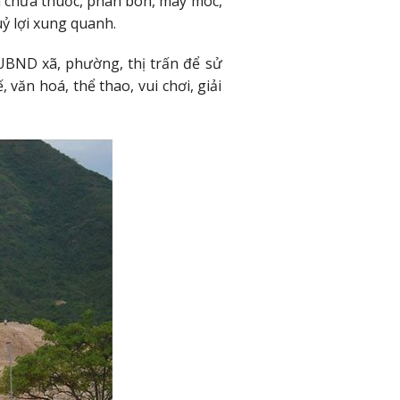
 chứa thuốc, phân bón, máy móc,
 lợi xung quanh.
 UBND xã, phường, thị trấn để sử
văn hoá, thể thao, vui chơi, giải