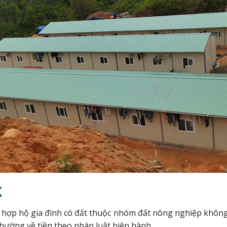
K
 hợp hộ gia đình có đất thuộc nhóm đất nông nghiệp không p
hường về tiền theo pháp luật hiện hành.