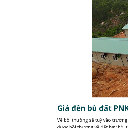
Giá đền bù đất PN
Về bồi thường sẽ tuỳ vào trường
được bồi thường về đất hay bồi t