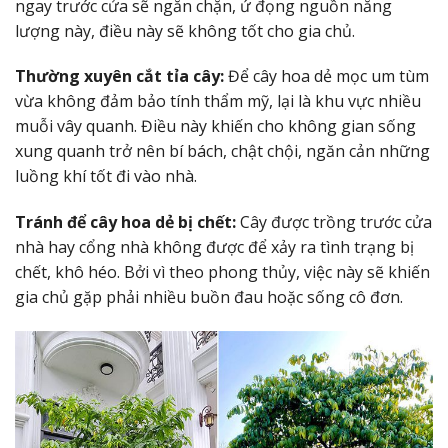
ngay trước cửa sẽ ngăn chặn, ứ đọng nguồn năng
lượng này, điều này sẽ không tốt cho gia chủ.
Thường xuyên cắt tỉa cây:
Để cây hoa dẻ mọc um tùm
vừa không đảm bảo tính thẩm mỹ, lại là khu vực nhiều
muỗi vây quanh. Điều này khiến cho không gian sống
xung quanh trở nên bí bách, chật chội, ngăn cản những
luồng khí tốt đi vào nhà.
Tránh để cây hoa dẻ bị chết:
Cây được trồng trước cửa
nhà hay cổng nhà không được để xảy ra tình trạng bị
chết, khô héo. Bởi vì theo phong thủy, việc này sẽ khiến
gia chủ gặp phải nhiều buồn đau hoặc sống cô đơn.